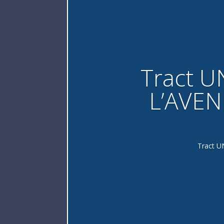
Tract U
L’AVEN
Tract U